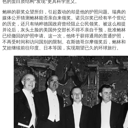
色的蛋白质结构“发现”更具科学意义。
鲍林的获奖众望所归，引起轰动的却是他的护照问题。瑞典的
媒体公开猜测鲍林能否亲自来领奖。诺贝尔奖已经有半个世纪
的历史，还只有纳粹德国政府曾经阻止公民领奖。被这么相提
并论后，灰头土脸的美国外交部长不得不亲自干预，批准鲍林
已经撤回的护照申请。这一次，他终于获得通用的普通护照，
不再受时间和访问国别的限制。在斯德哥尔摩领奖后，鲍林和
艾娃继续前往印度、日本等国，实现期望已久的环球旅行。