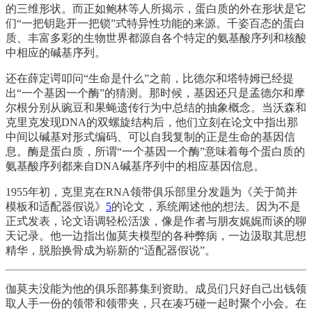
的三维形状。而正如鲍林等人所揭示，蛋白质的外在形状是它
们“一把钥匙开一把锁”式特异性功能的来源。千姿百态的蛋白
质、丰富多彩的生物世界都源自各个特定的氨基酸序列和核酸
中相应的碱基序列。
还在薛定谔叩问“生命是什么”之前，比德尔和塔特姆已经提
出“一个基因一个酶”的猜测。那时候，基因还只是孟德尔和摩
尔根分别从豌豆和果蝇遗传行为中总结的抽象概念。当沃森和
克里克发现DNA的双螺旋结构后，他们立刻在论文中指出那
中间以碱基对形式编码、可以自我复制的正是生命的基因信
息。酶是蛋白质，所谓“一个基因一个酶”意味着每个蛋白质的
氨基酸序列都来自DNA碱基序列中的相应基因信息。
1955年初，克里克在RNA领带俱乐部里分发题为《关于简并
模板和适配器假说》
5
的论文，系统阐述他的想法。因为不是
正式发表，论文语调轻松活泼，像是作者与朋友娓娓而谈的聊
天记录。他一边指出伽莫夫模型的各种弊病，一边汲取其思想
精华，脱胎换骨成为崭新的“适配器假说”。
伽莫夫没能为他的俱乐部募集到资助。成员们只好自己出钱领
取人手一份的领带和领带夹，只在凑巧碰一起时聚个小会。在