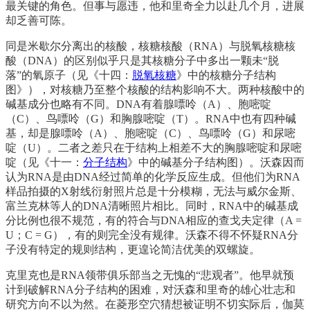
最关键的角色。但事与愿违，他和里奇全力以赴几个月，进展
却乏善可陈。
同是米歇尔分离出的核酸，核糖核酸（RNA）与脱氧核糖核
酸（DNA）的区别似乎只是其核糖分子中多出一颗未“脱
落”的氧原子（见《十四：
脱氧核糖
》中的核糖分子结构
图》），对核糖乃至整个核酸的结构影响不大。两种核酸中的
碱基成分也略有不同。DNA有着腺嘌呤（A）、胞嘧啶
（C）、鸟嘌呤（G）和胸腺嘧啶（T）。RNA中也有四种碱
基，却是腺嘌呤（A）、胞嘧啶（C）、鸟嘌呤（G）和尿嘧
啶（U）。二者之差只在于结构上相差不大的胸腺嘧啶和尿嘧
啶（见《十一：
分子结构
》中的碱基分子结构图）。沃森因而
认为RNA是由DNA经过简单的化学反应生成。但他们为RNA
样品拍摄的X射线衍射照片总是十分模糊，无法与威尔金斯、
富兰克林等人的DNA清晰照片相比。同时，RNA中的碱基成
分比例也很不规范，有的符合与DNA相应的查戈夫定律（A =
U；C = G），有的则完全没有规律。沃森不得不怀疑RNA分
子没有特定的规则结构，更遑论简洁优美的双螺旋。
克里克也是RNA领带俱乐部当之无愧的“悲观者”。他早就预
计到破解RNA分子结构的困难，对沃森和里奇的雄心壮志和
研究方向不以为然。在菱形空穴猜想被证明不切实际后，伽莫