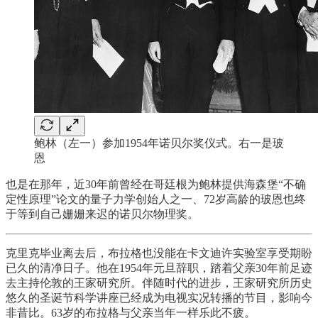
鲍林（左一）参加1954年诺贝尔奖仪式。右一是玻
恩
也是在那年，近30年前曾经在哥廷根为鲍林提供海森堡“不确
定性原理”论文的量子力学创始人之一、72岁高龄的玻恩也终
于等到自己姗姗来迟的诺贝尔物理奖。
克里克毕业离去后，布拉格也没能在卡文迪许实验室享受期盼
已久的清净日子。他在1954年元旦辞职，踏着父亲30年前足迹
去主持伦敦的王家研究所。伴随时代的进步，王家研究所历史
悠久的圣诞节科学讲座已经成为电视实况转播的节目，影响今
非昔比。63岁的布拉格与父亲当年一样乐此不疲。