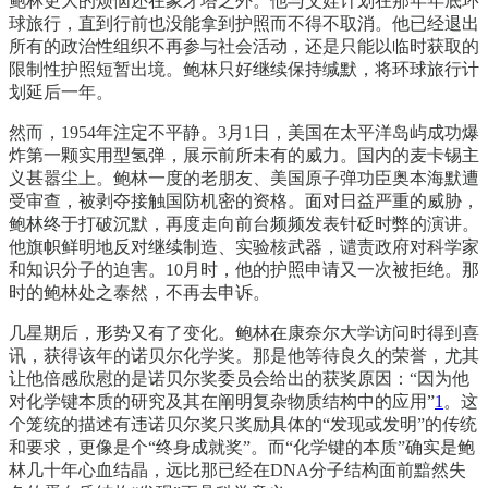
鲍林更大的烦恼还在象牙塔之外。他与艾娃计划在那年年底环
球旅行，直到行前也没能拿到护照而不得不取消。他已经退出
所有的政治性组织不再参与社会活动，还是只能以临时获取的
限制性护照短暂出境。鲍林只好继续保持缄默，将环球旅行计
划延后一年。
然而，1954年注定不平静。3月1日，美国在太平洋岛屿成功爆
炸第一颗实用型氢弹，展示前所未有的威力。国内的麦卡锡主
义甚嚣尘上。鲍林一度的老朋友、美国原子弹功臣奥本海默遭
受审查，被剥夺接触国防机密的资格。面对日益严重的威胁，
鲍林终于打破沉默，再度走向前台频频发表针砭时弊的演讲。
他旗帜鲜明地反对继续制造、实验核武器，谴责政府对科学家
和知识分子的迫害。10月时，他的护照申请又一次被拒绝。那
时的鲍林处之泰然，不再去申诉。
几星期后，形势又有了变化。鲍林在康奈尔大学访问时得到喜
讯，获得该年的诺贝尔化学奖。那是他等待良久的荣誉，尤其
让他倍感欣慰的是诺贝尔奖委员会给出的获奖原因：“因为他
对化学键本质的研究及其在阐明复杂物质结构中的应用”
1
。这
个笼统的描述有违诺贝尔奖只奖励具体的“发现或发明”的传统
和要求，更像是个“终身成就奖”。而“化学键的本质”确实是鲍
林几十年心血结晶，远比那已经在DNA分子结构面前黯然失