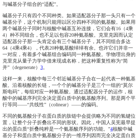
与碱基分子组合的“适配”。
碱基分子只有四个不同种类。如果适配器分子那一头只有一个
碱基分子，这个机制只能用以区分四种不同的氨基酸。如果用
两个碱基分子同时与核酸中碱基互补连接，它们会有16（4乘
4）种不同组合，也不足以包容20种氨基酸。克里克因而认定
适配器分子那一头肯定会有三个碱基分子，其不同组合多达
64（4乘4乘4），代表20种氨基酸绰绰有余。也许它们并非一
一对应，有着多个碱基组合编码同一种氨基酸。学物理出身的
克里克从量子力学中借来现成名称，把这种重复性称为“简
并”（degenerate）
3
。
这样一来，核酸中每三个邻近碱基分子合在一起代表一种氨基
酸。沿着核酸的长链，一个个的碱基分子是三个一组的“莫尔
斯电码”，每组对应一种氨基酸。通过适配器分子的运作，核
酸中的碱基序列完全决定蛋白质中的氨基酸序列。那是两个平
行等同——“共线性”（colinear）——的编码。
不同的氨基酸分子在蛋白质的肽链中会提供略为不同的氢键位
置，让整个分子折叠出不同的形状。因此，中国人吴宪最早提
出的蛋白质“折叠纯粹是一个氨基酸序列的功能。”
4
核酸中碱
基分子和蛋白质中氨基酸分子的一维序列因而完全决定蛋白质