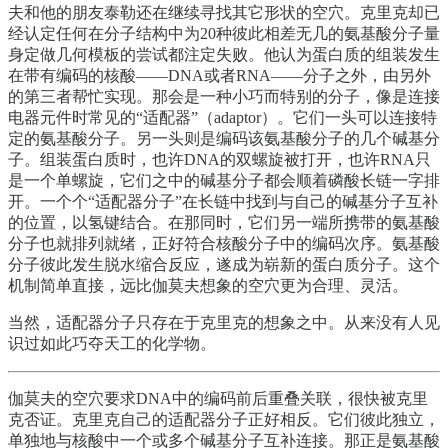
夫和他的朋友泰勒还在继续寻找其它形状的空穴。克里克却已
经认定任何在分子结构中为20种彼此相差无几的氨基酸分子量
身定做几何模板的尝试都注定失败。他认为蛋白质的组装发生
在带有编码的核酸——DNA或者RNA——分子之外，由另外
的第三者帮忙实现。那会是一种小巧而特别的分子，像是连接
电器元件时常见的“适配器”（adaptor）。它们一头可以连接特
定的氨基酸分子。另一头则是编码该氨基酸分子的几个碱基分
子。组装蛋白质时，也许DNA的双螺旋被打开，也许RNA只
是一个单螺旋，它们之中的碱基分子都会顺着磷酸长链一字排
开。一个个“适配器分子”在长链中找到与自己的碱基分子互补
的位置，以氢键结合。在那同时，它们另一端所携带的氨基酸
分子也就排列就绪，正好符合核酸分子中的编码次序。氨基酸
分子彼此发生脱水缩合反应，遂成为崭新的蛋白质分子。这个
机制简单直接，远比伽莫夫想象的空穴更为合理、灵活。
当然，适配器分子只存在于克里克的想象之中。从来没有人见
识过如此巧夺天工的化学物。
伽莫夫的空穴要求DNA中的编码前后重叠关联，很快被克里
克否证。克里克自己的适配器分子正好相反。它们彼此独立，
单独地与核酸中一个或多个碱基分子互补连接。那正是氨基酸