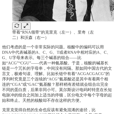
带着“RNA领带”的克里克（左一）、里奇（左
二）和沃森（右一）
他们考虑的是一个非常实际的问题。核酸中的编码可以用
DNA中代表碱基的A、C、G、T或者RNA中相对应的A、C、
G、U字母来表示。每三个碱基的组合——比
如“ACG”“CGU”——代表一种氨基酸。于是，核酸的碱基长
链是一个冗长的字母串，中间没有间隔。那如同中国古代的文
言文，极难句读、理解。比如长链中有着“ACGACGACG”的
序列时究竟是三个连续的“ACG”氨基酸还是其中有着两个相
连的“CGA”或“GAC”氨基酸？那样稍有差错就会组合出完全
不同的蛋白质，后果非同小可。莫尔斯设计电码时特意在长短
电脉冲的组合之间加上适当的停顿，区分电文中每个字母的起
始和终止。天然的核酸却不存在这样的方便。
克里克觉得自然的生命也应该有避免混淆的途径，比