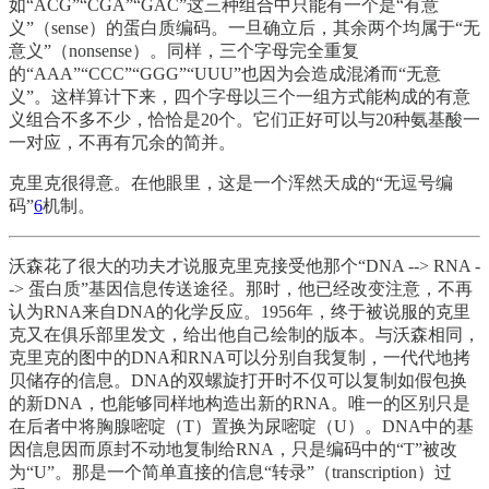
如“ACG”“CGA”“GAC”这三种组合中只能有一个是“有意
义”（sense）的蛋白质编码。一旦确立后，其余两个均属于“无
意义”（nonsense）。同样，三个字母完全重复
的“AAA”“CCC”“GGG”“UUU”也因为会造成混淆而“无意
义”。这样算计下来，四个字母以三个一组方式能构成的有意
义组合不多不少，恰恰是20个。它们正好可以与20种氨基酸一
一对应，不再有冗余的简并。
克里克很得意。在他眼里，这是一个浑然天成的“无逗号编
码”
6
机制。
沃森花了很大的功夫才说服克里克接受他那个“DNA --> RNA -
-> 蛋白质”基因信息传送途径。那时，他已经改变注意，不再
认为RNA来自DNA的化学反应。1956年，终于被说服的克里
克又在俱乐部里发文，给出他自己绘制的版本。与沃森相同，
克里克的图中的DNA和RNA可以分别自我复制，一代代地拷
贝储存的信息。DNA的双螺旋打开时不仅可以复制如假包换
的新DNA，也能够同样地构造出新的RNA。唯一的区别只是
在后者中将胸腺嘧啶（T）置换为尿嘧啶（U）。DNA中的基
因信息因而原封不动地复制给RNA，只是编码中的“T”被改
为“U”。那是一个简单直接的信息“转录”（transcription）过