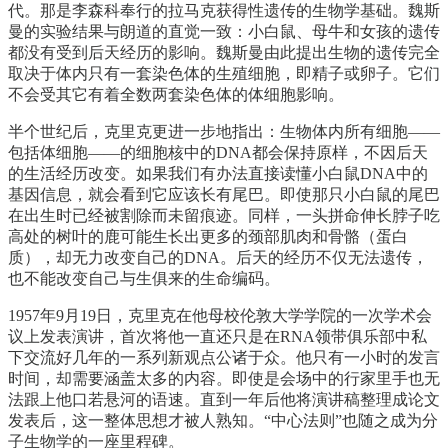
代。那是李森科奉行的拉马克获得性遗传的生物学基础。魏斯
曼的实验结果与朗道的直觉一致：小白鼠、母牛和女孩的遗传
都没有受到后天经历的影响。魏斯曼由此提出生物的遗传完全
取决于体内只有一套染色体的生殖细胞，即精子或卵子。它们
不会受其它有着全数两套染色体的体细胞影响。
半个世纪后，克里克更进一步地指出：生物体内所有细胞——
包括体细胞——的细胞核中的DNA都会保持原样，不因后天
的生活经历改变。如果我们有办法直接读懂小白鼠DNA中的
基因信息，就会看到它应该长有尾巴。即使那只小白鼠的尾巴
在出生时已经被割除而未留痕迹。同样，一头拼命伸长脖子吃
高处的树叶的鹿可能生长出更多的颈部肌肉和骨骼（蛋白
质），却无力改变自己的DNA。后天的经历不仅无法遗传，
也不能改变自己与生俱来的生命编码。
1957年9月19日，克里克在他母校伦敦大学学院的一次学术会
议上发表演讲，首次将他一直还只是在RNA领带俱乐部中私
下交流好几年的一系列新观点公诸于众。他只有一小时的发言
时间，却需要涵盖太多的内容。即使是会场中的行家里手也无
法跟上他口若悬河的语速。直到一年后他将演讲稿整理成论文
发表后，这一整体思想才被人熟知。“中心法则”也随之成为分
子生物学的一座里程碑。