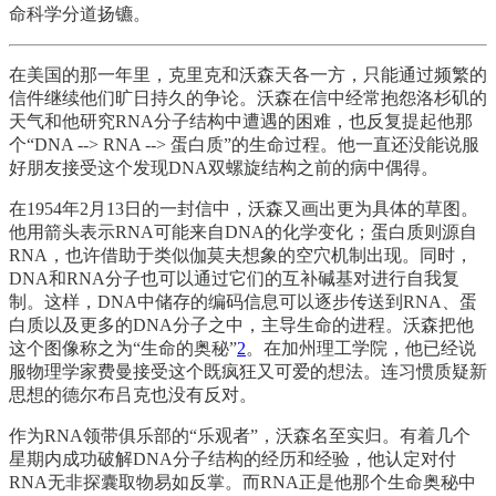
命科学分道扬镳。
在美国的那一年里，克里克和沃森天各一方，只能通过频繁的
信件继续他们旷日持久的争论。沃森在信中经常抱怨洛杉矶的
天气和他研究RNA分子结构中遭遇的困难，也反复提起他那
个“DNA --> RNA --> 蛋白质”的生命过程。他一直还没能说服
好朋友接受这个发现DNA双螺旋结构之前的病中偶得。
在1954年2月13日的一封信中，沃森又画出更为具体的草图。
他用箭头表示RNA可能来自DNA的化学变化；蛋白质则源自
RNA，也许借助于类似伽莫夫想象的空穴机制出现。同时，
DNA和RNA分子也可以通过它们的互补碱基对进行自我复
制。这样，DNA中储存的编码信息可以逐步传送到RNA、蛋
白质以及更多的DNA分子之中，主导生命的进程。沃森把他
这个图像称之为“生命的奥秘”
2
。在加州理工学院，他已经说
服物理学家费曼接受这个既疯狂又可爱的想法。连习惯质疑新
思想的德尔布吕克也没有反对。
作为RNA领带俱乐部的“乐观者”，沃森名至实归。有着几个
星期内成功破解DNA分子结构的经历和经验，他认定对付
RNA无非探囊取物易如反掌。而RNA正是他那个生命奥秘中