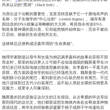
尚未认识的“黑洞”（black hole）。
为突出这个论断的重要性，克里克特意赋予它一个掷地有声的
名称：分子生物学的“中心法则”（central dogma）。储存有基
因信息的DNA就像运筹帷幄的大元帅，将其指令传送RNA、
制造各显神通的蛋白质。它却超然物外始终如一，完全不被自
己启动、操纵的生命进程所左右。
这林林总总便构成沃森所谓的“生命奥秘”。
物理学家朗道以母牛和女孩为例讥讽李森科的故事在苏联不胫
而走时，那里的知识界人士可能不会知道德国的魏斯曼早在19
世纪末已经实际地做过朗道想象的实验。在李森科一手遮天的
苏联，西方基因遗传学的知识已经荡然无存。魏斯曼曾一代代
地割除小白鼠的尾巴，看到新生的小白鼠仍然长有尾巴。不过
他只连续割过五代小白鼠尾巴，远不如人类处女膜的实例更具
说服力，或更令人印象深刻。
魏斯曼的目的是验证达尔文的泛生假说。从古希腊的毕达哥拉
斯到现代的达尔文，他们都曾设想生物体内各处会释放某种物
质或信息，将毕生的经验教训凝聚于精子或卵子中传递给后