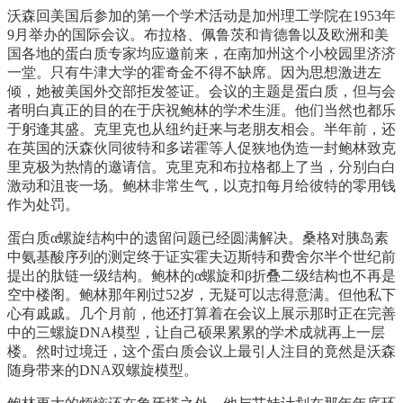
沃森回美国后参加的第一个学术活动是加州理工学院在1953年
9月举办的国际会议。布拉格、佩鲁茨和肯德鲁以及欧洲和美
国各地的蛋白质专家均应邀前来，在南加州这个小校园里济济
一堂。只有牛津大学的霍奇金不得不缺席。因为思想激进左
倾，她被美国外交部拒发签证。会议的主题是蛋白质，但与会
者明白真正的目的在于庆祝鲍林的学术生涯。他们当然也都乐
于躬逢其盛。克里克也从纽约赶来与老朋友相会。半年前，还
在英国的沃森伙同彼特和多诺霍等人促狭地伪造一封鲍林致克
里克极为热情的邀请信。克里克和布拉格都上了当，分别白白
激动和沮丧一场。鲍林非常生气，以克扣每月给彼特的零用钱
作为处罚。
蛋白质α螺旋结构中的遗留问题已经圆满解决。桑格对胰岛素
中氨基酸序列的测定终于证实霍夫迈斯特和费舍尔半个世纪前
提出的肽链一级结构。鲍林的α螺旋和β折叠二级结构也不再是
空中楼阁。鲍林那年刚过52岁，无疑可以志得意满。但他私下
心有戚戚。几个月前，他还打算着在会议上展示那时正在完善
中的三螺旋DNA模型，让自己硕果累累的学术成就再上一层
楼。然时过境迁，这个蛋白质会议上最引人注目的竟然是沃森
随身带来的DNA双螺旋模型。