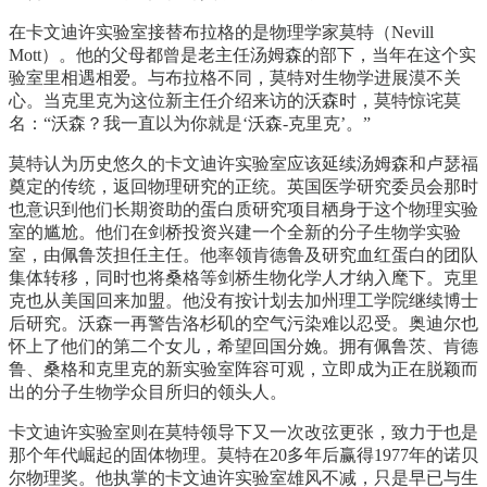
在卡文迪许实验室接替布拉格的是物理学家莫特（Nevill
Mott）。他的父母都曾是老主任汤姆森的部下，当年在这个实
验室里相遇相爱。与布拉格不同，莫特对生物学进展漠不关
心。当克里克为这位新主任介绍来访的沃森时，莫特惊诧莫
名：“沃森？我一直以为你就是‘沃森-克里克’。”
莫特认为历史悠久的卡文迪许实验室应该延续汤姆森和卢瑟福
奠定的传统，返回物理研究的正统。英国医学研究委员会那时
也意识到他们长期资助的蛋白质研究项目栖身于这个物理实验
室的尴尬。他们在剑桥投资兴建一个全新的分子生物学实验
室，由佩鲁茨担任主任。他率领肯德鲁及研究血红蛋白的团队
集体转移，同时也将桑格等剑桥生物化学人才纳入麾下。克里
克也从美国回来加盟。他没有按计划去加州理工学院继续博士
后研究。沃森一再警告洛杉矶的空气污染难以忍受。奥迪尔也
怀上了他们的第二个女儿，希望回国分娩。拥有佩鲁茨、肯德
鲁、桑格和克里克的新实验室阵容可观，立即成为正在脱颖而
出的分子生物学众目所归的领头人。
卡文迪许实验室则在莫特领导下又一次改弦更张，致力于也是
那个年代崛起的固体物理。莫特在20多年后赢得1977年的诺贝
尔物理奖。他执掌的卡文迪许实验室雄风不减，只是早已与生