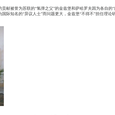
们的贡献被誉为苏联的“氢弹之父”的金兹堡和萨哈罗夫因为各自的
国际知名的“异议人士”而问题更大，金兹堡“不得不”担任理论