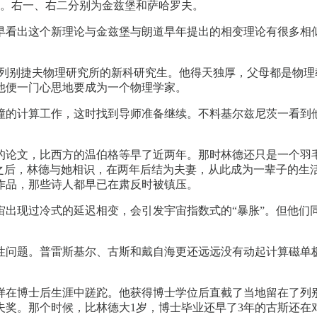
。右一、右二分别为金兹堡和萨哈罗夫。
早看出这个新理论与金兹堡与朗道早年提出的相变理论有很多相
学毕业，成为列别捷夫物理研究所的新科研究生。他得天独厚，父母都
他便一门心思地要成为一个物理学家。
撞的计算工作，这时找到导师准备继续。不料基尔兹尼茨一看到
的论文，比西方的温伯格等早了近两年。那时林德还只是一个羽
座之后，林德与她相识，在两年后结为夫妻，从此成为一辈子的生
作品，那些诗人都早已在肃反时被镇压。
宇宙出现过冷式的延迟相变，会引发宇宙指数式的“暴胀”。但他
。
性问题。普雷斯基尔、古斯和戴自海更还远远没有动起计算磁单
在博士后生涯中蹉跎。他获得博士学位后直截了当地留在了列别捷
夫奖。那个时候，比林德大1岁，博士毕业还早了3年的古斯还在