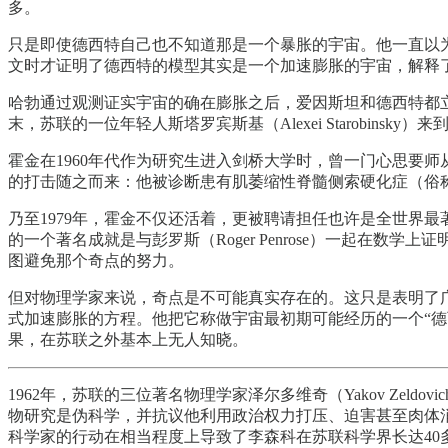
多。
只是即使德西特自己也不知道那是一个暴胀的宇宙。他一直以
文时才证明了德西特的模型其实是一个加速膨胀的宇宙，解释
哈勃通过观测证实宇宙的确在膨胀之后，爱因斯坦和德西特都立
末，苏联的一位年轻人斯塔罗宾斯基（Alexei Starobinsky
霍金在1960年代作为研究生进入剑桥大学时，曾一门心思要
的打击随之而来：他被诊断患有肌萎缩性脊髓侧索硬化症（俗
乃至1979年，霍金不仅还活着，更被聘请担任也许是全世界
的一个著名成就是与彭罗斯（Roger Penrose）一起
图避免那个奇点的努力。
但对物理学家来说，奇点是不可能真实存在的。这只是表明了
式加速膨胀的方程。他把它称做宇宙最初期可能经历的一个“德西特
果，在苏联之外基本上无人知晓。
1962年，苏联的三位著名物理学家泽尔多维奇（Yakov Zeldovi
物研究是伪科学，并抗议他利用政治权力打压、迫害甚至肉体消灭科
科学家的行动在相当程度上导致了李森科在苏联科学界长达40