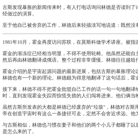
古斯发现暴胀的新闻传来时，有人打电话询问林德是否读到了
经做过的演算。
至于他自己被舍弃的工作，林德后来轻描淡写地说道：既然没有
1981年10月，霍金再度访问苏联，在莫斯科做学术讲座。被
霍金的渐冻症已经相当明显，不得不使用轮椅。他虽然还能自
然后再由林德翻译成俄语。整个过程非常缓慢。林德往往越俎
霍金介绍的是宇宙起源问题的最新进展，包括古斯的暴胀理论
林德也有一个新的理论。林德颇为得意地翻译了这句话后，霍
接下来，林德不得不把霍金批驳自己工作的话一句一句地翻译
时，直到发现霍金失踪而惊慌失措的人们闯将进来。他们俩当
虽然古斯所发表的大都是林德已经废弃的“垃圾”，林德对古
帝在创造宇宙时有这么一条捷径可走，定然不会舍近求远。他
与古斯相似，林德也习惯在妻子和他们的两个小儿子都睡了以后
是怎么来的了。