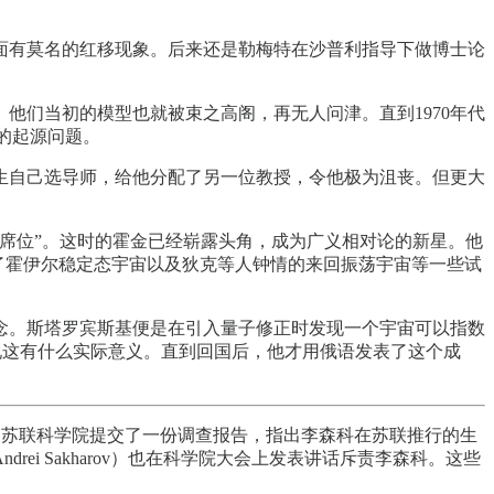
面有莫名的红移现象。后来还是勒梅特在沙普利指导下做博士论
他们当初的模型也就被束之高阁，再无人问津。直到1970年代
宇宙的起源问题。
学生自己选导师，给他分配了另一位教授，令他极为沮丧。但更大
的席位”。这时的霍金已经崭露头角，成为广义相对论的新星。他
终结了霍伊尔稳定态宇宙以及狄克等人钟情的来回振荡宇宙等一些试
念。斯塔罗宾斯基便是在引入量子修正时发现一个宇宙可以指数
没有发现这有什么实际意义。直到回国后，他才用俄语发表了这个成
pitsa）联名向苏联科学院提交了一份调查报告，指出李森科在苏联推行的生
i Sakharov）也在科学院大会上发表讲话斥责李森科。这些