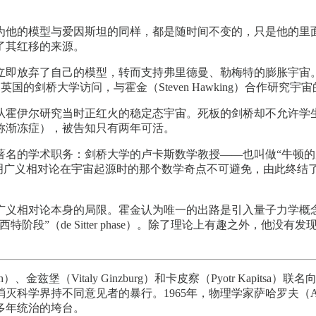
为他的模型与爱因斯坦的同样，都是随时间不变的，只是他的里
了其红移的来源。
即放弃了自己的模型，转而支持弗里德曼、勒梅特的膨胀宇宙。
）来到英国的剑桥大学访问，与霍金（Steven Hawking）合作研究
师从霍伊尔研究当时正红火的稳定态宇宙。死板的剑桥却不允许
称渐冻症），被告知只有两年可活。
最著名的学术职务：剑桥大学的卢卡斯数学教授——也叫做“牛顿
在数学上证明广义相对论在宇宙起源时的那个数学奇点不可避免，由此
广义相对论本身的局限。霍金认为唯一的出路是引入量子力学概
阶段”（de Sitter phase）。除了理论上有趣之外，他
ch）、金兹堡（Vitaly Ginzburg）和卡皮察（Pyotr Ka
学界持不同意见者的暴行。1965年，物理学家萨哈罗夫（Andre
多年统治的垮台。