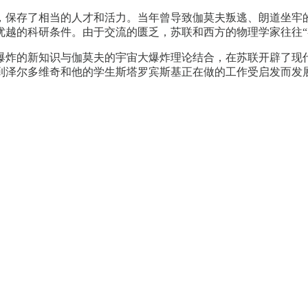
，保存了相当的人才和活力。当年曾导致伽莫夫叛逃、朗道坐牢的
优越的科研条件。由于交流的匮乏，苏联和西方的物理学家往往“
爆炸的新知识与伽莫夫的宇宙大爆炸理论结合，在苏联开辟了现
多维奇和他的学生斯塔罗宾斯基正在做的工作受启发而发展出他那著名的“黑