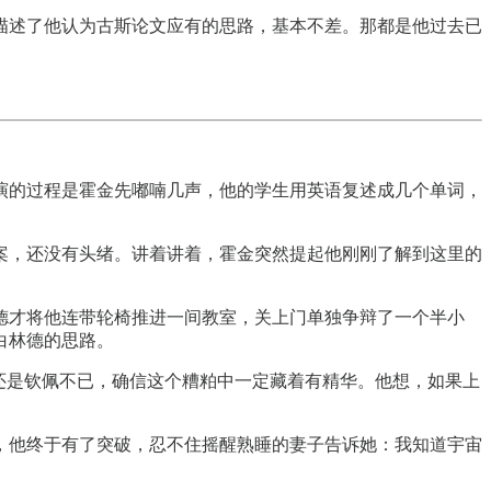
描述了他认为古斯论文应有的思路，基本不差。那都是他过去已
演的过程是霍金先嘟喃几声，他的学生用英语复述成几个单词，
案，还没有头绪。讲着讲着，霍金突然提起他刚刚了解到这里的
德才将他连带轮椅推进一间教室，关上门单独争辩了一个半小
白林德的思路。
还是钦佩不已，确信这个糟粕中一定藏着有精华。他想，如果上
晚，他终于有了突破，忍不住摇醒熟睡的妻子告诉她：我知道宇宙