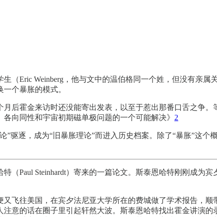
Eric Weinberg，他与文中的温伯格同一个姓，但没有亲
换一个暴胀的模式。
个月后霍金来访时还没能寄出发表，以至于惹出那番口舌之争。
、各向同性和宇宙初期磁单极问题的一个可能解决》
2
论”驱逐，成为“旧暴胀理论”而进入历史档案。除了“暴胀”这
aul Steinhardt）寄来的一篇论文。斯泰恩哈特刚刚成为
便又飞往美国，在宾夕法尼亚大学所在的费城做了学术报告，顺
人注意的话在圈子里引起轩然大波。斯泰恩哈特找出霍金讲演的