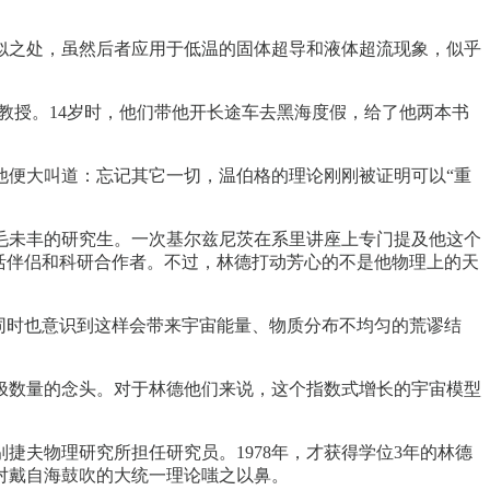
似之处，虽然后者应用于低温的固体超导和液体超流现象，似乎
是物理教授。14岁时，他们带他开长途车去黑海度假，给了他两本书
他便大叫道：忘记其它一切，温伯格的理论刚刚被证明可以“重
毛未丰的研究生。一次基尔兹尼茨在系里讲座上专门提及他这个
活伴侣和科研合作者。不过，林德打动芳心的不是他物理上的天
们同时也意识到这样会带来宇宙能量、物质分布不均匀的荒谬结
极数量的念头。对于林德他们来说，这个指数式增长的宇宙模型
夫物理研究所担任研究员。1978年，才获得学位3年的林德
对戴自海鼓吹的大统一理论嗤之以鼻。