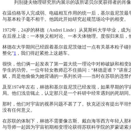
列别捷夫物理研究所内展示的该所诺贝尔奖获得者的肖像
在温伯格等人完成弱、电磁相互作用的统一后，基尔兹尼茨最
与基本粒子毫不相干。他因此开始研究起规范场论中的相变。
1972年，24岁的林德（Andrei Linde）从莫斯科大
在后座上读：一本狭义相对论、一本天体物理。度假归来后，
林德在大学期间已经跟着基尔兹尼茨做过一点有关基本粒子碰
整化”
1
，我们得赶紧抢上这趟车。
很快，他们俩一起发表了第一篇大统一理论中对称破缺和相变
学生的功劳。一位年轻女教师忍不住插问：“林德是谁？”讲
赋，而是他偷偷为她背诵的一系列长诗——当时在苏联的违禁
及至1974年左右，林德和基尔兹尼茨已经发现，如果早期的
局。他们浅尝辄止，认定那只是一个科研中经常遇到的死胡同
那时，他们对宇宙的视界问题不甚了了。狄克还没有提出平坦
没有任何意义。
在苏联的体制下，林德不需要像古斯、戴自海等西方年轻人那样
与导师一起因为宇宙初期相变理论获得苏联科学院的罗蒙诺索