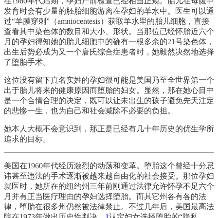
在1960年代后期，孕妇产前检查已经相当正规。胎儿在母腹中
发育时会有少量的胚胎细胞游离在孕妇的羊水中。医生可以通
过“羊膜穿刺”（amniocentesis）获取羊水里的胎儿细胞，直接
查看其中染色体的数目和大小、形状。当那位已经怀胎近六个
月的孕妇得知她的胎儿细胞中的确有一根多余的21号染色体，
出生后势必成为又一个唐氏综合症患者时，她毅然决然地选择
了堕胎手术。
这位没有留下真名实姓的孕妇很可能是美国乃至全世界第一个
出于胎儿将来的健康原因而堕胎的妇女。显然，那在她心目中
是一个合情合理的决定，既可以让未出生的孩子避免先天注定
的悲惨一生，也为自己和社会减除不必要的负担。
她本人大概不会意识到，那正是已经有几十年历史的优生学所
追求的目标。
美国在1960年代经历激烈的动荡和变革。堕胎这个曾经十分忌
讳甚至违法的手术逐渐被越来越自由化的社会接受。那位孕妇
就医时，她所在的纽约州三年前刚通过法律允许怀孕不足六个
月并有正当医疗理由的孕妇选择堕胎。而其它州各有各的法
律，堕胎在很多州仍然被法律禁止。不过几年后，美国最高法
院在1973年做出历史性判决，
1
认定妇女选择堕胎的“隐私