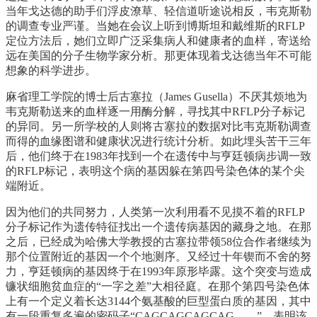
当年戈达德的助手们浮皮潦草、轻信道听途说相反，韦克斯勒
的调查专业严谨。当她在会议上听到博斯坦和戴维斯的RFLP
定位方法后，她们立即广泛采集病人和健康者的血样，寄送给
远在美国的分子生物学家分析。那更体现着戈达德当年不可能
想象的科学进步。
麻省理工学院的博士后古塞拉（James Gusella）不厌其烦地为
韦克斯勒送来的血样逐一用酶分解，寻找其中RFLP分子标记
的异同。另一所学校的人则将古塞拉的数据对比韦克斯勒调查
而得的血缘图谱和健康状况进行统计分析。如此埋头苦干三年
后，他们终于在1983年找到一个在遗传中与亨廷顿病步调一致
的RFLP标记，表明这个病的基因躲在第四号染色体的某个尖
端附近。
因为他们的共同努力，人类第一次利用看不见摸不着的RFLP
分子标记作为遗传特征找出一个遗传病基因的藏身之地。在那
之后，已经成为哈佛大学教授的古塞拉带领58位合作者继续为
那个位置附近的基因一个个地测序。又经过十年锲而不舍的努
力，亨廷顿病的基因终于在1993年原形毕露。这个突变与造成
镰状细胞贫血症的“一字之差”大相径庭。在那个第四号染色体
上有一个定义着长达3144个氨基酸的巨型蛋白质的基因，其中
有一段重复多遍的密码子“CAGCAGCAGCAG……”，表明该