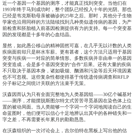
近一个基因一个基因的测序，才能真正找到突变。当他们在
1993年终于马到成功时，整个团队已经投入十年的光阴。那也
已经是韦克斯勒母亲被确诊的25年之后。那时，其他分子生物
学家也沿用同样的方法陆续找到几种类似遗传病的基因，为产
前检查和胚胎植入前基因检测提供有力的支持。每一个突变基
因的发现都是十多年的心血结晶。
显然，如此愚公移山的精神固然可嘉，在几乎无以计数的人类
疾病面前却只是杯水车薪。更有甚者，这个方法只适用于基因
突变与疾病一一对应的简单情形。多数疾病并非由单一的基因
突变造成，会是多个基因突变的“合作”后果。还有大量的疾病
不只取决于基因本身，诸如吸烟、酗酒和污染等后天环境因素
也不可忽视。这些复杂性都使得基于传统遗传病调查和RFLP
分子标记之间统计关联的方法束手无策。
沃森因而认为只有全面完整地为人类基因组——30亿个碱基对
——测序，才能摆脱斯图尔特文式苦苦寻觅基因在染色体上位
置的被动局面。当人类能够一个字词一个字词地阅读自己的生
命蓝图时，他们便可以信心十足地辨认出其中的各种错失和一
字之差，不再需要长年累月的勤勤恳恳。
在沃森组织的一次讨论会上，吉尔伯特在黑板上写出他的估