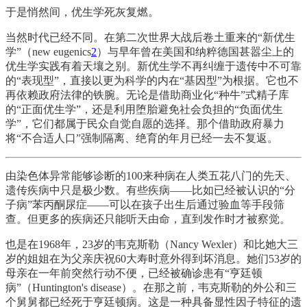
于是悄然间，优生学死灰复燃。
当然时代已经不同。在第二次世界大战后卷土重来的“新优生
学”（new eugenics
2
）与早年曾在美国和纳粹德国甚嚣尘上的
优生学实践有着天壤之别。新优生学不再纠缠于遗传中不可靠
的“表现型”，直接以更为科学的内在“基因型”为根据。它也不
再依赖政府法律的铁腕。无论是借助商业化“种牛”式精子库
的“正面优生学”，还是利用堕胎避免社会负担的“负面优生
学”，它们都属于民众自觉自愿的选择。那个借助政府暴力
将“不合适人口”强制隔离、绝育的年月已经一去不复返。
由染色体异常能够诊断的100来种病在人类五花八门的先天、
遗传疾病中只是极少数。有些疾病——比如已经被认识的“分
子病”苯丙酮尿症——可以在孩子出生后通过验血等手段筛
查。但更多的疾病还只能听天由命，直到发作时才被察觉。
也是在1968年，23岁的韦克斯勒（Nancy Wexler）和比她大三
岁的姐姐在为父亲庆祝60大寿时意外得到坏消息。她们53岁的
母亲在一年前突然行动不便，已经被确诊患有“亨廷顿
病”（Huntington's disease）。在那之前，韦克斯勒的外公和三
个舅舅都已经死于亨廷顿病。这是一种具备显性因子特征的遗