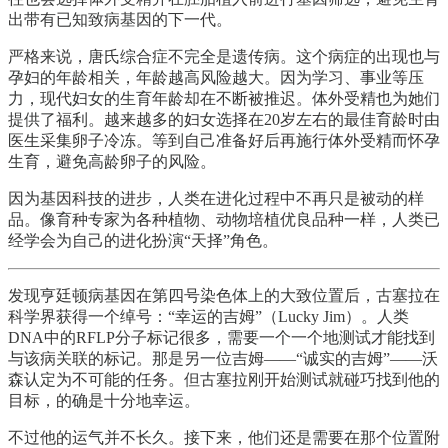
出带有已知致病基因的下一代。
严格来说，唐氏综合症不完全是遗传病。这个病症的出现也与
孕妇的年龄相关，年龄越高风险越大。因为学习、事业等压
力，现代妇女的生育年龄却在不断被推迟。体外受精也为她们
提供了福利。越来越多的妇女选择在20岁左右的最佳育龄时由
医生采集卵子冷冻。等到自己准备好后再施行体外受精而怀孕
生育，避免高龄卵子的风险。
因为基因科技的进步，人类在进化过程中不再只是被动的样
品。像育种专家为各种植物、动物培植优良品种一样，人类已
经学会为自己的进化扮演“天择”角色。
发现亨廷顿病基因在第四号染色体上的大致位置后，古塞拉在
科学界获得一个绰号：“幸运的吉姆”（Lucky Jim）。人类
DNA中的RFLP分子标记很多，需要一个一个地测试才能找到
与该病关联的标记。那是另一位吉姆——“诚实的吉姆”——沃
森认定为不可能的任务。但古塞拉刚开始测试就碰巧找到他的
目标，的确是十分地幸运。
不过他的运气并不长久。接下来，他们还是需要在那个位置附