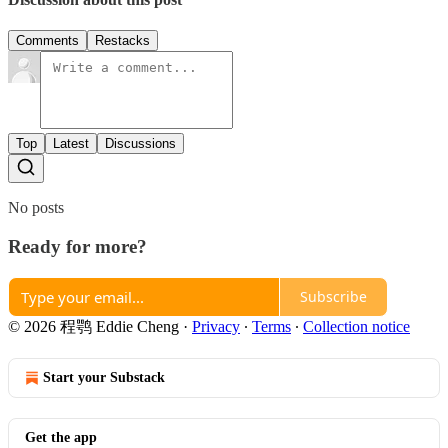
Comments
Restacks
Top
Latest
Discussions
No posts
Ready for more?
Subscribe
© 2026 程鹗 Eddie Cheng
·
Privacy
∙
Terms
∙
Collection notice
Start your Substack
Get the app