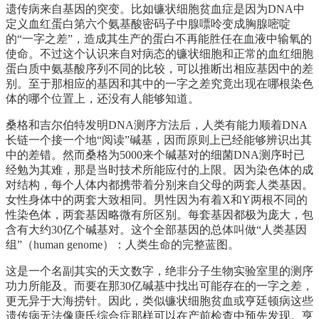
遗传病来自基因的突变。比如镰状细胞贫血症是因为DNA中
定义血红蛋白第六个氨基酸密码子中腺嘌呤变成胸腺嘧啶
的“一字之差”，造成其生产的蛋白不再能胜任在血液中输氧的
使命。不过这个认识来自对病态的镰状细胞和正常的血红细胞
蛋白质中氨基酸序列不同的比较，可以推断出相应基因中的差
别。至于那相应的基因和其中的一字之差究竟出现在哪根染色
体的哪个位置上，还没有人能够知道。
桑格和吉尔伯特发明DNA测序方法后，人类有能力顺着DNA
长链一个接一个地“阅读”碱基，因而原则上已经能够辨识出其
中的差错。然而桑格为5000来个碱基对的细菌DNA测序时已
经勉为其难，那是当时技术所能应付的上限。因为染色体的成
对结构，每个人体内都携带着分别来自父母的两套人类基因。
女性身体中的两套大致相同。男性因为有着X和Y两根不同的
性染色体，两套基因略微有所区别。每套基因都极为庞大，包
含有大约30亿个碱基对。这个全部基因的总体叫做“人类基因
组”（human genome）：人类生命的完整蓝图。
这是一个名副其实的天文数字，绝非分子生物实验室里的测序
功力所能及。而要在那30亿碱基中找出可能存在的一字之差，
更无异于大海捞针。因此，类似镰状细胞贫血或亨廷顿病这些
遗传病无法像唐氏综合症那样可以在产前检查中预先发现。亨