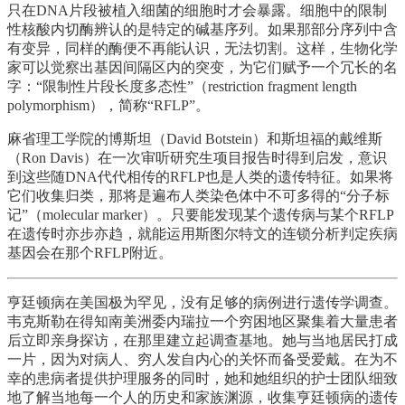
只在DNA片段被植入细菌的细胞时才会暴露。细胞中的限制
性核酸内切酶辨认的是特定的碱基序列。如果那部分序列中含
有变异，同样的酶便不再能认识，无法切割。这样，生物化学
家可以觉察出基因间隔区内的突变，为它们赋予一个冗长的名
字：“限制性片段长度多态性”（restriction fragment length
polymorphism），简称“RFLP”。
麻省理工学院的博斯坦（David Botstein）和斯坦福的戴维斯
（Ron Davis）在一次审听研究生项目报告时得到启发，意识
到这些随DNA代代相传的RFLP也是人类的遗传特征。如果将
它们收集归类，那将是遍布人类染色体中不可多得的“分子标
记”（molecular marker）。只要能发现某个遗传病与某个RFLP
在遗传时亦步亦趋，就能运用斯图尔特文的连锁分析判定疾病
基因会在那个RFLP附近。
亨廷顿病在美国极为罕见，没有足够的病例进行遗传学调查。
韦克斯勒在得知南美洲委内瑞拉一个穷困地区聚集着大量患者
后立即亲身探访，在那里建立起调查基地。她与当地居民打成
一片，因为对病人、穷人发自内心的关怀而备受爱戴。在为不
幸的患病者提供护理服务的同时，她和她组织的护士团队细致
地了解当地每一个人的历史和家族渊源，收集亨廷顿病的遗传