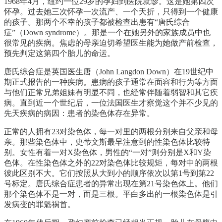
1968年4月，纽约一位29岁的孕妇到医院就诊。这是她第四次
怀孕。过去她三次怀孕一次流产、一个夭折，只得到一个健康
的孩子。那两个不幸的孩子都被检查出患有“唐氏综合
症”（Down syndrome）。那是一个在她另外的家族成员中也
很常见的疾病。焦虑的母亲迫切希望医生能为她做产前检查，
预先判定这第四个胎儿的命运。
唐氏综合症是英国医生唐（John Langdon Down）在19世纪中
期正式报告的一种疾病。患病的孩子通常在面容和行为等方面
与他们正常兄弟姐妹有明显不同，也经常伴随着弱智和其它疾
病。直到近一个世纪后，一位法国医生才察觉这个并不少见的
先天疾病的病因：患者的染色体存在异常。
正常的人拥有23对染色体，每一对里的两根分别来自父亲和母
亲。那些染色体中，史蒂文斯最早注意到的性染色体比较特
别。女性有着一对X染色体，男性的“一对”则分别是X和Y染
色体。在性染色体之外的22对染色体比较规矩，每对中的两根
彼此区别不大。它们按照从大到小的顺序依次以第1号到第22
号标定。唐氏综合症患者的异常出现在第21号染色体上。他们
那个染色体不是一对，而是三根。平白多出的一根染色体是引
发病变的罪魁祸首。