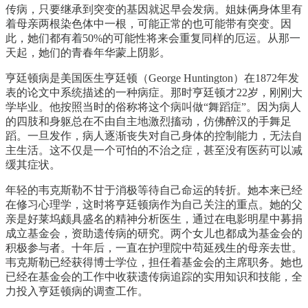
传病，只要继承到突变的基因就迟早会发病。姐妹俩身体里有
着母亲两根染色体中一根，可能正常的也可能带有突变。因
此，她们都有着50%的可能性将来会重复同样的厄运。从那一
天起，她们的青春年华蒙上阴影。
亨廷顿病是美国医生亨廷顿（George Huntington）在1872年发
表的论文中系统描述的一种病症。那时亨廷顿才22岁，刚刚大
学毕业。他按照当时的俗称将这个病叫做“舞蹈症”。因为病人
的四肢和身躯总在不由自主地激烈搐动，仿佛醉汉的手舞足
蹈。一旦发作，病人逐渐丧失对自己身体的控制能力，无法自
主生活。这不仅是一个可怕的不治之症，甚至没有医药可以减
缓其症状。
年轻的韦克斯勒不甘于消极等待自己命运的转折。她本来已经
在修习心理学，这时将亨廷顿病作为自己关注的重点。她的父
亲是好莱坞颇具盛名的精神分析医生，通过在电影明星中募捐
成立基金会，资助遗传病的研究。两个女儿也都成为基金会的
积极参与者。十年后，一直在护理院中苟延残生的母亲去世。
韦克斯勒已经获得博士学位，担任着基金会的主席职务。她也
已经在基金会的工作中收获遗传病追踪的实用知识和技能，全
力投入亨廷顿病的调查工作。