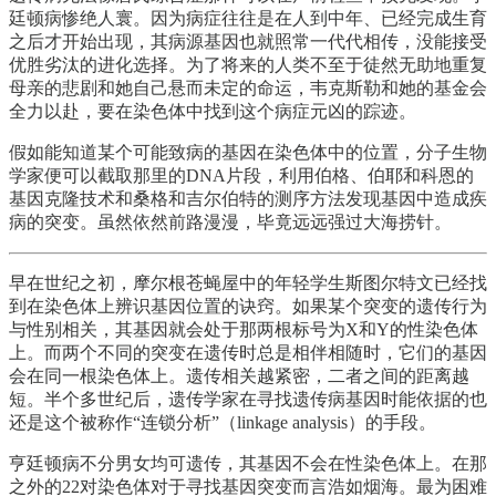
廷顿病惨绝人寰。因为病症往往是在人到中年、已经完成生育
之后才开始出现，其病源基因也就照常一代代相传，没能接受
优胜劣汰的进化选择。为了将来的人类不至于徒然无助地重复
母亲的悲剧和她自己悬而未定的命运，韦克斯勒和她的基金会
全力以赴，要在染色体中找到这个病症元凶的踪迹。
假如能知道某个可能致病的基因在染色体中的位置，分子生物
学家便可以截取那里的DNA片段，利用伯格、伯耶和科恩的
基因克隆技术和桑格和吉尔伯特的测序方法发现基因中造成疾
病的突变。虽然依然前路漫漫，毕竟远远强过大海捞针。
早在世纪之初，摩尔根苍蝇屋中的年轻学生斯图尔特文已经找
到在染色体上辨识基因位置的诀窍。如果某个突变的遗传行为
与性别相关，其基因就会处于那两根标号为X和Y的性染色体
上。而两个不同的突变在遗传时总是相伴相随时，它们的基因
会在同一根染色体上。遗传相关越紧密，二者之间的距离越
短。半个多世纪后，遗传学家在寻找遗传病基因时能依据的也
还是这个被称作“连锁分析”（linkage analysis）的手段。
亨廷顿病不分男女均可遗传，其基因不会在性染色体上。在那
之外的22对染色体对于寻找基因突变而言浩如烟海。最为困难