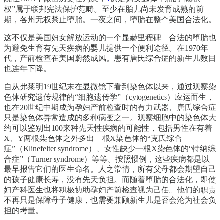
权”属于联邦宪法保护范畴。至少在胎儿尚未发育成熟的前
期，各州无权禁止堕胎。一夜之间，堕胎在整个美国合法化。
这不仅是美国妇女解放运动的一个显赫里程碑，合法的堕胎也
为避免生育有先天疾病的婴儿提供一个便利途径。在1970年
代，产前检查在美国蔚然成风。患有唐氏综合症的新生儿数目
也连年下降。
自从弗莱明19世纪末在显微镜下看到染色体以来，通过观察染
色体研究遗传规律的“细胞遗传学”（cytogenetics）应运而生，
也在20世纪中期成为孕妇产前检查时的有力武器。唐氏综合症
只是染色体异常造成的多种病变之一。观察细胞中的染色体大
约可以鉴别出100来种先天性疾病的可能性，包括男性在有着
X、Y两根染色体之外多出一根X染色体的“克氏综合
症”（Klinefelter syndrome）、女性缺少一根X染色体的“特纳综
合症”（Turner syndrome）等等。按照惯例，这些疾病都是以
最早报告它们的医生命名。人之常情，所有父母都会期望自己
的孩子健康长寿，没有先天负担。而随着堕胎的合法化，即使
妇产科医生也将积极协助孕妇产前检查视为己任。他们的职责
不再只是保障母子健康，也需要兼顾新生儿是否会沦为社会负
担的考量。