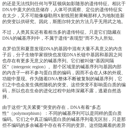
的还是无法找到任何与亨廷顿病如影随形的遗传特征。相比于
DNA中庞大的信息储存，人体可供观察、定位的遗传特征实
在太少，又不可能像穆勒用X射线照射果蝇那样人为地制造新
的突变以供研究。因此，斯图尔特文的方法几乎无用武之地。
不过，人类其实还有着相当多的遗传特征。只是它们隐藏在
DNA的碱基序列中，不属于遗传“表现型”而不为人所知。
在罗伯茨和夏普发现DNA的基因中混有大量不具意义的内含
子后，分子生物学家很快也发现DNA长链中基因和基因之间
也存在有更多无意义的碱基序列。它们被叫做“基因间隔
区”（intergenic region）。那个区域里的碱基序列与基因内部
的内含子一样不参与蛋白质的编码，因而不会在人体的外观、
功能中显现。作为随着DNA整体不断被复制的碱基序列，它
们之中也会发生偶然随机的突变。这些突变不影响蛋白质的编
码，所以也在生命的进化过程中始终深藏不露，逃避自然选
择。
由于这些“无关紧要”突变的存在，DNA有着“多态
性”（polymorphism）：不同的碱基序列可以是同样的蛋白质
编码。它们之中真正编码蛋白质的碱基序列毫无区别，只是那
些不编码的多余碱基中存在有不同的变异。这些隐藏着的差异