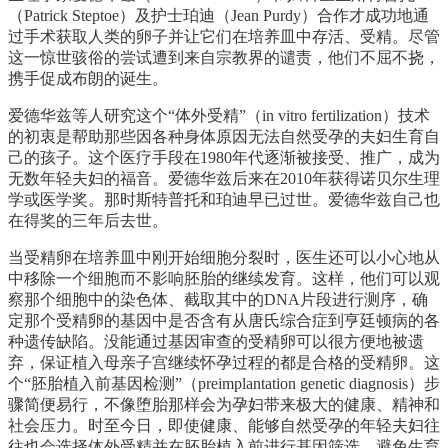
（Patrick Steptoe）及护士珀迪（Jean Purdy）合作才成功地通
过手术获取人类的卵子并让它们在培养皿中存活、受精。尽管
这一惊世骇俗的尝试遭到来自宗教界的谴责，他们不屈不挠，
携手促成布朗的诞生。
爱德华兹等人研究这个“体外受精”（in vitro fertilization）技术
的初衷是帮助那些因各种身体原因无法自然受孕的夫妇生育自
己的孩子。这个医疗手段在1980年代逐渐被接受、推广，成为
无数年轻夫妇的福音。爱德华兹后来在2010年获得诺贝尔生理
学或医学奖。那时斯特普托和珀迪早已过世。爱德华兹自己也
在得奖的三年后去世。
当受精卵在培养皿中刚开始细胞分裂时，医生还可以小心地从
中移除一个细胞而不影响胚胎的继续发育。这样，他们可以观
察那个细胞中的染色体、截取其中的DNA片段进行测序，确
定那个受精卵的基因中是否含有从唐氏综合症到亨廷顿病的各
种遗传缺陷。没能通过基因审查的受精卵可以很方便地被遗
弃，保证植入母亲子宫继续怀孕过程的都是合格的受精卵。这
个“胚胎植入前基因检测”（preimplantation genetic diagnosis）步
骤简便易行，不像堕胎那样会为孕妇带来极大的健康、精神和
社会压力。时至今日，即使健康、能够自然受孕的年轻夫妇往
往也会选择体外受精并在胚胎植入前进行基因筛选，避免生育