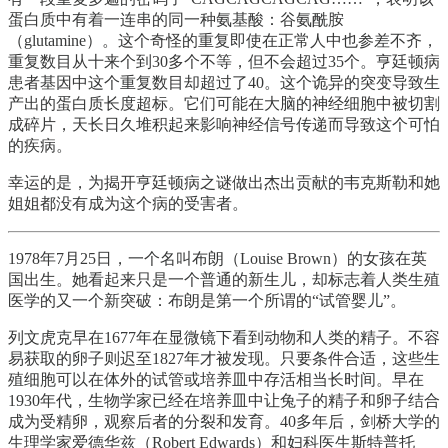
蛋白质中有着一连串的同一种氨基酸：谷氨酰胺
（glutamine）。这个奇怪的重复即使在正常人中也参差不齐，
重复数目从十来个到30多个不等，但不会超过35个。亨廷顿病
患者基因中这个重复数目却超过了40。这个诡异的突变导致生
产出的蛋白质长度超标。它们可能在大脑的神经细胞中被切割
成碎片，天长日久堆积起来影响神经信号传递而导致这个可怕
的疾病。
幸运的是，为揭开亨廷顿病之谜做出杰出贡献的韦克斯勒和她
姐姐都没有成为这个病的受害者。
1978年7月25日，一个名叫布朗（Louise Brown）的女孩在英
国出生。她看起来只是一个普通的新生儿，却标志着人类生殖
医学的又一个新突破：布朗是第一个所谓的“试管婴儿”。
列文虎克早在1677年在显微镜下看到动物和人类的精子。不容
易获取的卵子则迟至1827年才被发现。只要条件合适，这些生
殖细胞可以在体外的试管或培养皿中存活相当长时间。早在
1930年代，生物学家已经在培养皿中让兔子的精子和卵子结合
成为受精卵，观察后者的分裂和发育。40多年后，剑桥大学的
生理学家爱德华兹（Robert Edwards）和妇科医生斯特普托