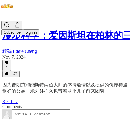
Subscribe
Sign in
漫步科学：爱因斯坦在柏林的
程鹗 Eddie Cheng
Nov 7, 2024
1
因为普朗克和能斯特两位大师的盛情邀请以及提供的优厚待遇，
租好的公寓。米列娃不久也带着两个儿子前来团聚。
Read →
Comments