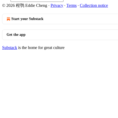
© 2026 程鹗 Eddie Cheng
·
Privacy
∙
Terms
∙
Collection notice
Start your Substack
Get the app
Substack
is the home for great culture