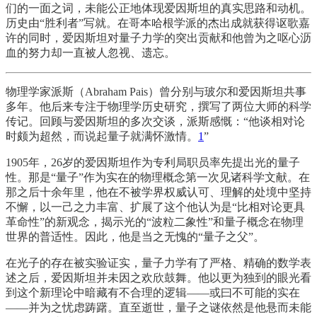
们的一面之词，未能公正地体现爱因斯坦的真实思路和动机。
历史由“胜利者”写就。在哥本哈根学派的杰出成就获得讴歌嘉
许的同时，爱因斯坦对量子力学的突出贡献和他曾为之呕心沥
血的努力却一直被人忽视、遗忘。
物理学家派斯（Abraham Pais）曾分别与玻尔和爱因斯坦共事
多年。他后来专注于物理学历史研究，撰写了两位大师的科学
传记。回顾与爱因斯坦的多次交谈，派斯感慨：“他谈相对论
时颇为超然，而说起量子就满怀激情。
1
”
1905年，26岁的爱因斯坦作为专利局职员率先提出光的量子
性。那是“量子”作为实在的物理概念第一次见诸科学文献。在
那之后十余年里，他在不被学界权威认可、理解的处境中坚持
不懈，以一己之力丰富、扩展了这个他认为是“比相对论更具
革命性”的新观念，揭示光的“波粒二象性”和量子概念在物理
世界的普适性。因此，他是当之无愧的“量子之父”。
在光子的存在被实验证实，量子力学有了严格、精确的数学表
述之后，爱因斯坦并未因之欢欣鼓舞。他以更为独到的眼光看
到这个新理论中暗藏有不合理的逻辑——或曰不可能的实在
——并为之忧虑踌躇。直至逝世，量子之谜依然是他悬而未能