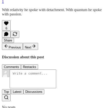
1
With relativity he spoke with detachment. With quantum he spoke
with passion.
6
Share
Previous
Next
Discussion about this post
Comments
Restacks
Top
Latest
Discussions
No posts