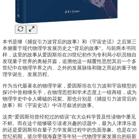
本书是继《捕捉引力波背后的故事》和《宇宙史话》之后第三
本侧重于现代物理学发展历史之“背后的故事”。与前两本书同
样，这里的故事从爱因斯坦在20世纪初作为专利局小职员独自
发现量子世界的奥秘开篇，追溯他这一颠覆性思想其后一个多
世纪中在物理学界之内、之外的发展脉络和随之而起的量子物
理学诞生、发展历程。
作为当代最著名的物理学家，爱因斯坦在引力波和宇宙模型的
探讨中曾相继失手，在物理思想和学术态度上一错再错，成为
物理学史中令人唏嘘的花絮。那也分别是《捕捉引力波背后的
故事》和《宇宙史话》中详尽叙述的故事。
这类“爱因斯坦曾经犯过的错误”在大众科学普及性读物中屡见
不鲜。而在这个能够吸引读者兴趣的话题中，最为人津津乐道
的还是爱因斯坦在量子力学发展过程中的负面形象。也是在20
世纪初期，玻尔带领海森堡等年轻一代物理学家发展出的崭新