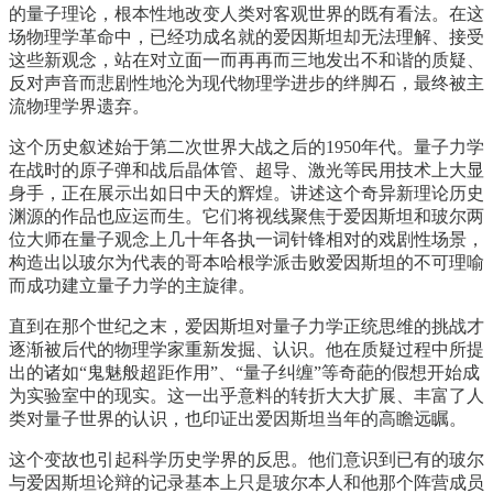
的量子理论，根本性地改变人类对客观世界的既有看法。在这
场物理学革命中，已经功成名就的爱因斯坦却无法理解、接受
这些新观念，站在对立面一而再再而三地发出不和谐的质疑、
反对声音而悲剧性地沦为现代物理学进步的绊脚石，最终被主
流物理学界遗弃。
这个历史叙述始于第二次世界大战之后的1950年代。量子力学
在战时的原子弹和战后晶体管、超导、激光等民用技术上大显
身手，正在展示出如日中天的辉煌。讲述这个奇异新理论历史
渊源的作品也应运而生。它们将视线聚焦于爱因斯坦和玻尔两
位大师在量子观念上几十年各执一词针锋相对的戏剧性场景，
构造出以玻尔为代表的哥本哈根学派击败爱因斯坦的不可理喻
而成功建立量子力学的主旋律。
直到在那个世纪之末，爱因斯坦对量子力学正统思维的挑战才
逐渐被后代的物理学家重新发掘、认识。他在质疑过程中所提
出的诸如“鬼魅般超距作用”、“量子纠缠”等奇葩的假想开始成
为实验室中的现实。这一出乎意料的转折大大扩展、丰富了人
类对量子世界的认识，也印证出爱因斯坦当年的高瞻远瞩。
这个变故也引起科学历史学界的反思。他们意识到已有的玻尔
与爱因斯坦论辩的记录基本上只是玻尔本人和他那个阵营成员